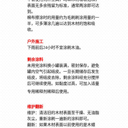
表面无多余残留为标准，通常两涂即可达
到。
棉布擦涂时的用量约为毛刷刷涂用量的一
半，可多薄涂几遍以达到木材的饱和吸
收。
户外施工
下雨前后24小时不宜涂刷木油。
剩余涂料
未用完涂料换小罐装满，密封保存，避免
罐内空气引起结皮。一旦长期储存后发生
结皮，将结皮去除，剩余涂料经充分搅拌
后可继续使用。如黏度过高，可加入适量
专用稀释剂稀释后使用。
维护翻新
维护：清洁旧的木材表面至干燥、无油脂
灰尘，重新涂刷一遍新的涂料即可。
翻新：如果木材表面以前使用的是木蜡