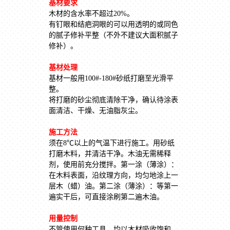
基材要求
木材的含水率不超过20%。
有钉眼和结疤洞眼的可以用透明的或同色
的腻子修补平整（不外不建议大面积腻子
修补）。
基材处理
基材一般用100#-180#砂纸打磨至光滑平
整。
将打磨的砂尘彻底清除干净，确认待涂表
面清洁、干燥、无油脂灰尘。
施工方法
须在8℃以上的气温下进行施工。用砂纸
打磨木料，并清洁干净。木油无需稀释
剂，使用前充分搅拌。第一涂（薄涂）：
在木料表面，沿纹理方向，均匀地涂上一
层木（蜡）油。第二涂（薄涂）：等第一
遍实干后，可直接涂刷第二遍木油。
用量控制
不管使用何种工具，均以木材吸收饱和，