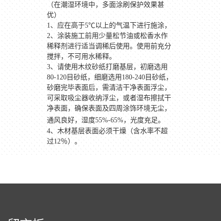
（在潮湿环境中，多面涂刷保护效果甚
优）
1
、应在高于
5
℃以上的气温下进行施涂，
2
、涂装施工前用少量松节油或松香水作
稀释剂进行适当调稀后使用。使用前充分
搅拌，不可用水稀释。
3
、请使用木纹砂纸打磨基层，初磨选用
80-120
目砂纸，细磨选用
180-240
目砂纸，
砂磨完毕表面后，需清洁干净表面浮尘，
可采取吸尘器收纳浮尘，或者湿布擦拭干
净表面，确保表面及四周涂饰环境无尘，
通风良好，湿度
55%-65%
，光度充足。
4、木材基层表面必须干燥（含水率不超
过12％）。