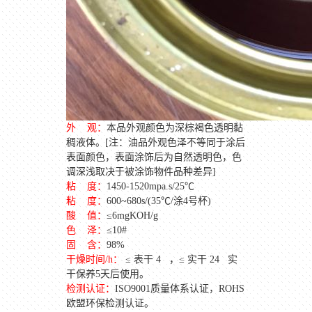
外
观：
本品外观颜色为深棕褐色透明黏
稠液体。
[
注：油品外观色泽不等同于涂后
表面颜色，表面涂饰后为自然透明色，色
调深浅取决于被涂饰物件品种差异
]
粘
度：
1450-1520mpa.s/25
℃
粘
度：
600~680s/(35
℃
/
涂
4
号杯
)
酸
值：
≤
6mgKOH/g
色
泽：
≤
10#
固
含：
98%
干燥时间
/h
：
≤
表干
4
，≤
实干
24
实
干保养
5
天后使用。
检测认证：
ISO9001
质量体系认证，
ROHS
欧盟环保检测认证。