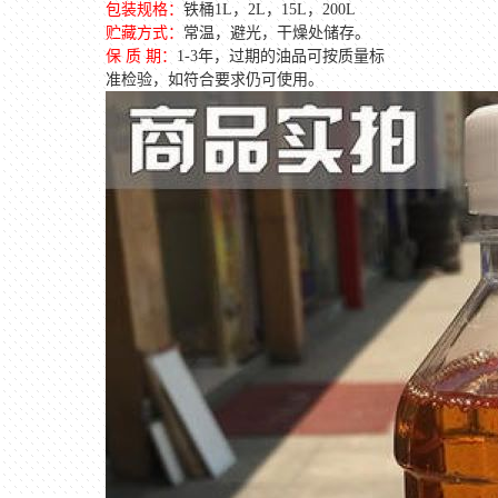
包装规格：
铁桶
1L
，
2L
，
15L
，
200L
贮藏方式：
常温，避光，干燥处储存。
保
质
期：
1-3
年，过期的油品可按质量标
准检验，如符合要求仍可使用。